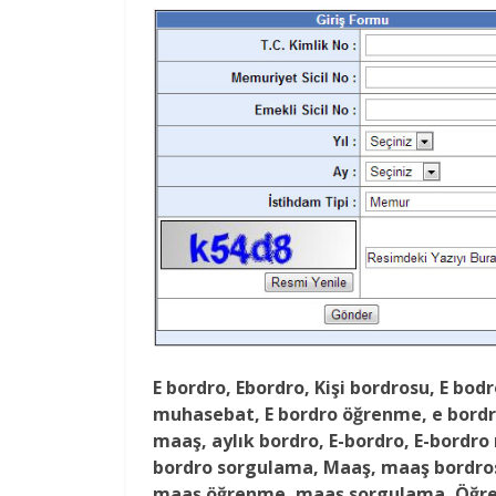
E bordro, Ebordro, Kişi bordrosu, E bod
muhasebat, E bordro öğrenme, e bordr
maaş, aylık bordro, E-bordro, E-bordro 
bordro sorgulama, Maaş, maaş bordro
maaş öğrenme, maaş sorgulama, Öğret