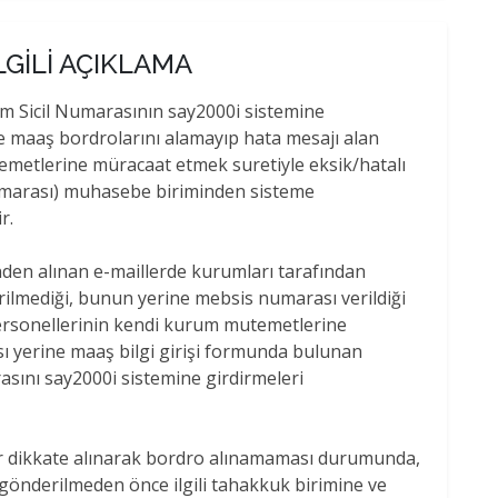
LGİLİ AÇIKLAMA
m Sicil Numarasının say2000i sistemine
le maaş bordrolarını alamayıp hata mesajı alan
emetlerine müracaat etmek suretiyle eksik/hatalı
 numarası) muhasebe biriminden sisteme
r.
inden alınan e-maillerde kurumları tarafından
rilmediği, bunun yerine mebsis numarası verildiği
ersonellerinin kendi kurum mutemetlerine
ı yerine maaş bilgi girişi formunda bulunan
sını say2000i sistemine girdirmeleri
ar dikkate alınarak bordro alınamaması durumunda,
önderilmeden önce ilgili tahakkuk birimine ve