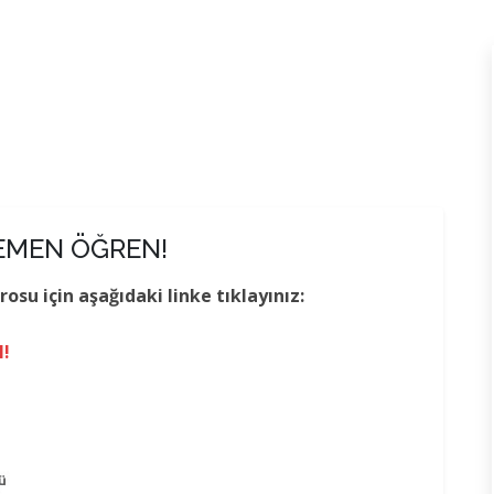
HEMEN ÖĞREN!
u için aşağıdaki linke tıklayınız:
!