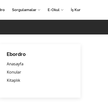
dro
Sorgulamalar
E-Okul
İş Kur
Ebordro
Anasayfa
Konular
Kitaplık