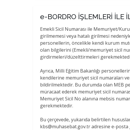
e-BORDRO İŞLEMLERİ İLE İ
Emekli Sicil Numarası ile Memuriyet/Kuru
girilmemesi veya hatalı girilmesi nedeniy
personellerin, öncelikle kendi kurum mut
olan bilgilerini (Emekli/memuriyet sicil
girdirmeleri/düzelttirmeleri gerekmektedi
Ayrıca, Milli Eğitim Bakanlığı personeller
kendilerine memuriyet sicil numaraları ve
bildirilmektedir. Bu durumda olan MEB p
müracaat ederek memuriyet sicil numaras
Memuriyet Sicil No alanına mebsis numara
gerekmektedir.
Bu çerçevede, yukarıda belirtilen hususl
kbs@muhasebat.gov.tr adresine e-posta g