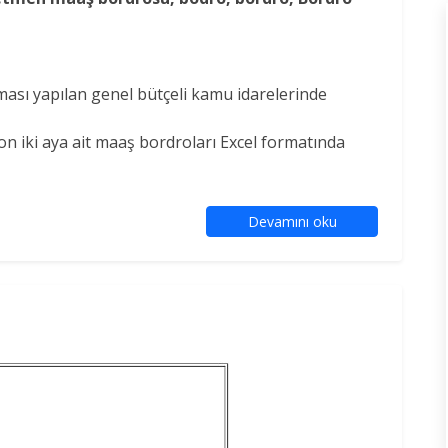
ması yapılan genel bütçeli kamu idarelerinde
n iki aya ait maaş bordroları Excel formatında
Devamını oku