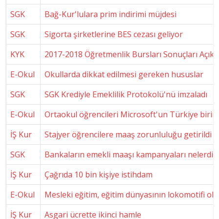
SGK
Bağ-Kur'lulara prim indirimi müjdesi
SGK
Sigorta şirketlerine BES cezası geliyor
KYK
2017-2018 Öğretmenlik Bursları Sonuçları Açıkl
E-Okul
Okullarda dikkat edilmesi gereken hususlar
SGK
SGK Krediyle Emeklilik Protokolü'nü imzaladı
E-Okul
Ortaokul öğrencileri Microsoft'un Türkiye birinc
İŞ Kur
Stajyer öğrencilere maaş zorunluluğu getirildi
SGK
Bankaların emekli maaşı kampanyaları nelerdir
İŞ Kur
Çağrıda 10 bin kişiye istihdam
E-Okul
Mesleki eğitim, eğitim dünyasının lokomotifi ol
İŞ Kur
Asgari ücrette ikinci hamle