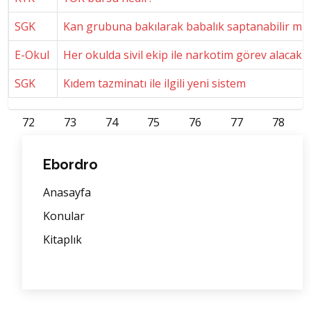
SGK
Kan grubuna bakılarak babalık saptanabilir mi?
E-Okul
Her okulda sivil ekip ile narkotim görev alacak
SGK
Kıdem tazminatı ile ilgili yeni sistem
72
73
74
75
76
77
78
Ebordro
Anasayfa
Konular
Kitaplık