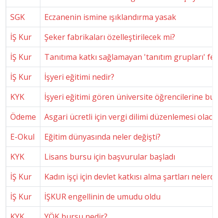
SGK
Eczanenin ismine ışıklandırma yasak
İŞ Kur
Şeker fabrikaları özelleştirilecek mi?
İŞ Kur
Tanıtıma katkı sağlamayan 'tanıtım grupları' fe
İŞ Kur
İşyeri eğitimi nedir?
KYK
İşyeri eğitimi gören üniversite öğrencilerine bu
Ödeme
Asgari ücretli için vergi dilimi düzenlemesi olaca
E-Okul
Eğitim dünyasında neler değişti?
KYK
Lisans bursu için başvurular başladı
İŞ Kur
Kadın işçi için devlet katkısı alma şartları nelerdi
İŞ Kur
İŞKUR engellinin de umudu oldu
KYK
YÖK bursu nedir?