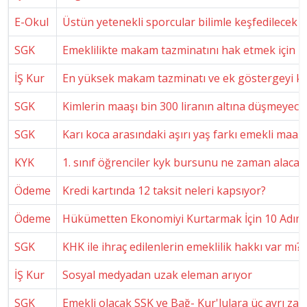
E-Okul
Üstün yetenekli sporcular bilimle keşfedilecek
SGK
Emeklilikte makam tazminatını hak etmek için n
İŞ Kur
En yüksek makam tazminatı ve ek göstergeyi ki
SGK
Kimlerin maaşı bin 300 liranın altına düşmeyece
SGK
Karı koca arasındaki aşırı yaş farkı emekli maaşı
KYK
1. sınıf öğrenciler kyk bursunu ne zaman alacak
Ödeme
Kredi kartında 12 taksit neleri kapsıyor?
Ödeme
Hükümetten Ekonomiyi Kurtarmak İçin 10 Adım
SGK
KHK ile ihraç edilenlerin emeklilik hakkı var mı?
İŞ Kur
Sosyal medyadan uzak eleman arıyor
SGK
Emekli olacak SSK ve Bağ- Kur'lulara üç ayrı za